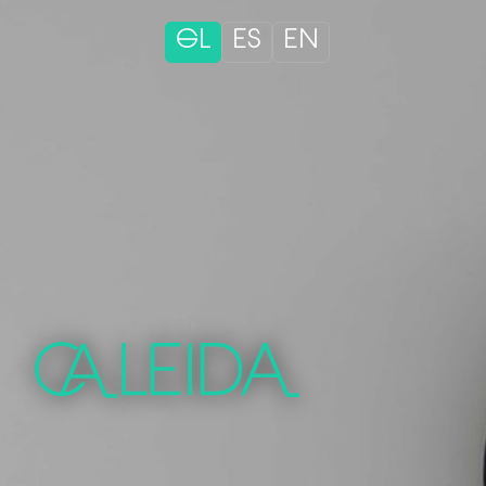
GL
ES
EN